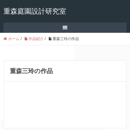
重森庭園設計研究室
ホーム
/
作品紹介
/
重森三玲の作品
重森三玲の作品